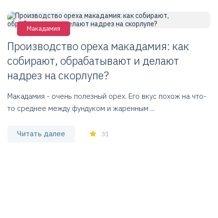
Макадамия
Производство ореха макадамия: как
К
собирают, обрабатывают и делают
с
надрез на скорлупе?
С
и
Макадамия - очень полезный орех. Его вкус похож на что-
зд
то среднее между фундуком и жаренным ...
Читать далее
31