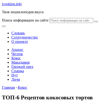
icooking
.info
Твоя энциклопедия вкуса
Поиск информации на сайте
Словарь
Сотрудничество
О проекте
Арахис
Чеснок
Кокос
Макадамия
Грецкий орех
Спаржа
Нут
Личи
Главная
›
Кокос
ТОП-6 Рецептов кокосовых тортов