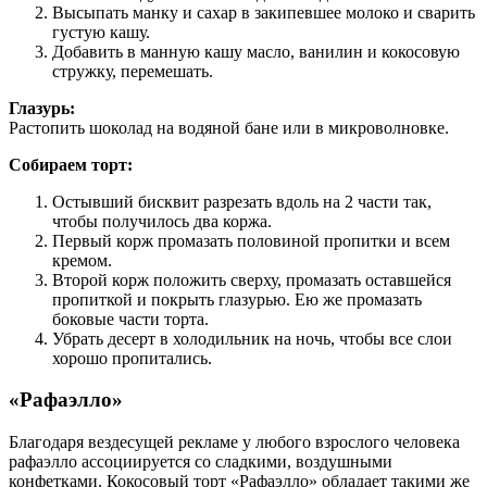
Высыпать манку и сахар в закипевшее молоко и сварить
густую кашу.
Добавить в манную кашу масло, ванилин и кокосовую
стружку, перемешать.
Глазурь:
Растопить шоколад на водяной бане или в микроволновке.
Собираем торт:
Остывший бисквит разрезать вдоль на 2 части так,
чтобы получилось два коржа.
Первый корж промазать половиной пропитки и всем
кремом.
Второй корж положить сверху, промазать оставшейся
пропиткой и покрыть глазурью. Ею же промазать
боковые части торта.
Убрать десерт в холодильник на ночь, чтобы все слои
хорошо пропитались.
«Рафаэлло»
Благодаря вездесущей рекламе у любого взрослого человека
рафаэлло ассоциируется со сладкими, воздушными
конфетками. Кокосовый торт «Рафаэлло» обладает такими же