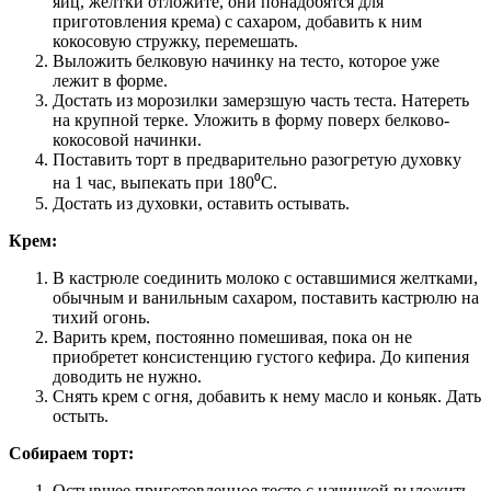
яиц, желтки отложите, они понадобятся для
приготовления крема) с сахаром, добавить к ним
кокосовую стружку, перемешать.
Выложить белковую начинку на тесто, которое уже
лежит в форме.
Достать из морозилки замерзшую часть теста. Натереть
на крупной терке. Уложить в форму поверх белково-
кокосовой начинки.
Поставить торт в предварительно разогретую духовку
на 1 час, выпекать при 180⁰С.
Достать из духовки, оставить остывать.
Крем:
В кастрюле соединить молоко с оставшимися желтками,
обычным и ванильным сахаром, поставить кастрюлю на
тихий огонь.
Варить крем, постоянно помешивая, пока он не
приобретет консистенцию густого кефира. До кипения
доводить не нужно.
Снять крем с огня, добавить к нему масло и коньяк. Дать
остыть.
Собираем торт:
Остывшее приготовленное тесто с начинкой выложить