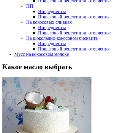
Пошаговый рецепт приготовления:
ПП
Ингредиенты
Пошаговый рецепт приготовления
На кокосовых сливках
Ингредиенты
Пошаговый рецепт приготовления:
На шоколадно-кокосовом бисквите
Ингредиенты
Пошаговый рецепт приготовления
Мусс на кокосовом молоке
Какое масло выбрать