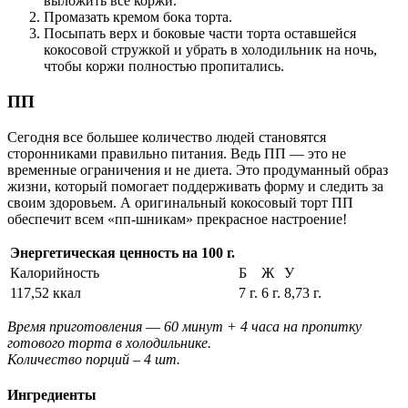
выложить все коржи.
Промазать кремом бока торта.
Посыпать верх и боковые части торта оставшейся
кокосовой стружкой и убрать в холодильник на ночь,
чтобы коржи полностью пропитались.
ПП
Сегодня все большее количество людей становятся
сторонниками правильно питания. Ведь ПП ― это не
временные ограничения и не диета. Это продуманный образ
жизни, который помогает поддерживать форму и следить за
своим здоровьем. А оригинальный кокосовый торт ПП
обеспечит всем «пп-шникам» прекрасное настроение!
Энергетическая ценность на 100 г.
Калорийность
Б
Ж
У
117,52 ккал
7 г.
6 г.
8,73 г.
Время приготовления ― 60 минут + 4 часа на пропитку
готового торта в холодильнике.
Количество порций – 4 шт.
Ингредиенты