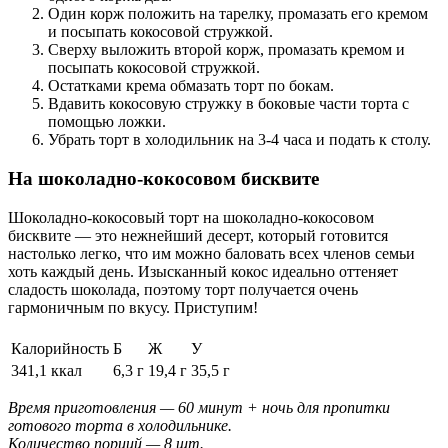
Один корж положить на тарелку, промазать его кремом
и посыпать кокосовой стружкой.
Сверху выложить второй корж, промазать кремом и
посыпать кокосовой стружкой.
Остатками крема обмазать торт по бокам.
Вдавить кокосовую стружку в боковые части торта с
помощью ложки.
Убрать торт в холодильник на 3-4 часа и подать к столу.
На шоколадно-кокосовом бисквите
Шоколадно-кокосовый торт на шоколадно-кокосовом
бисквите ― это нежнейший десерт, который готовится
настолько легко, что им можно баловать всех членов семьи
хоть каждый день. Изысканный кокос идеально оттеняет
сладость шоколада, поэтому торт получается очень
гармоничным по вкусу. Приступим!
Калорийность
Б
Ж
У
341,1 ккал
6,3 г
19,4 г
35,5 г
Время приготовления — 60 минут + ночь для пропитки
готового торта в холодильнике.
Количество порций — 8 шт.