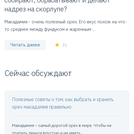
надрез на скорлупе?
С
и
Макадамия - очень полезный орех. Его вкус похож на что-
зд
то среднее между фундуком и жаренным ...
Читать далее
31
Сейчас обсуждают
Полезные советы о том, как выбрать и хранить
орех макадамия правильно
Макадамия – самый дорогой орех в мире. Чтобы не
тратить деньги впустую и не иметь ...