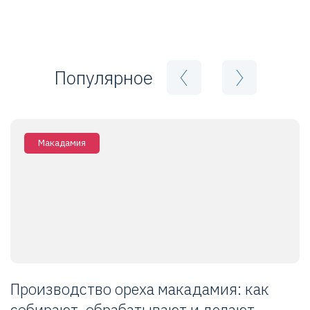
Популярное
Макадамия
Производство ореха макадамия: как
К
собирают, обрабатывают и делают
с