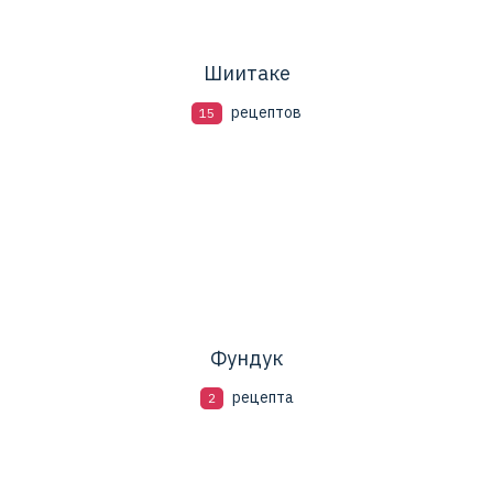
Шиитаке
рецептов
15
Фундук
рецепта
2