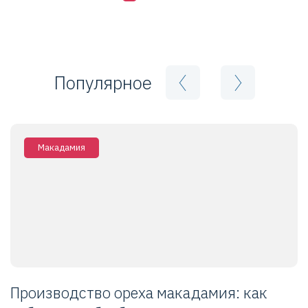
Популярное
Макадамия
Производство ореха макадамия: как
К