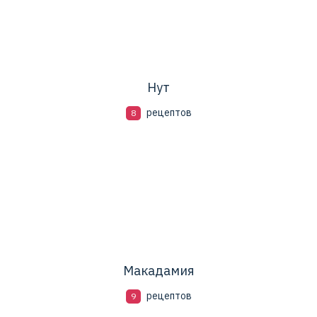
Нут
рецептов
8
Макадамия
рецептов
9