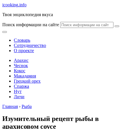
icooking
.info
Твоя энциклопедия вкуса
Поиск информации на сайте
Словарь
Сотрудничество
О проекте
Арахис
Чеснок
Кокос
Макадамия
Грецкий орех
Спаржа
Нут
Личи
Главная
›
Рыба
Изумительный рецепт рыбы в
арахисовом соусе