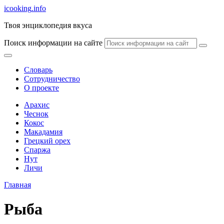
icooking
.info
Твоя энциклопедия вкуса
Поиск информации на сайте
Словарь
Сотрудничество
О проекте
Арахис
Чеснок
Кокос
Макадамия
Грецкий орех
Спаржа
Нут
Личи
Главная
Рыба