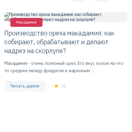
Макадамия
Производство ореха макадамия: как
К
собирают, обрабатывают и делают
с
надрез на скорлупе?
С
и
Макадамия - очень полезный орех. Его вкус похож на что-
зд
то среднее между фундуком и жаренным ...
Читать далее
31